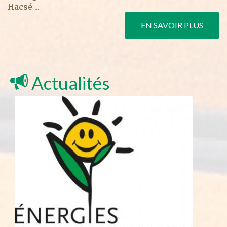
Hacsé ...
EN SAVOIR PLUS
Actualités
Elec
Guin
AMI
Suit
une 
sys
Iden
ELE
FOR
hydr