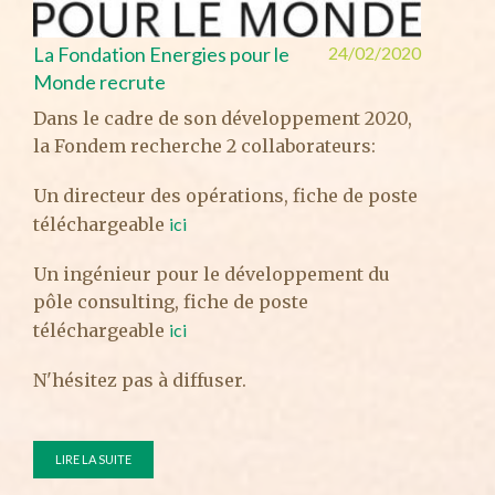
fran
VIL
ELE
Nouv
Kour
Nouv
GPWa
Fond
Hacs
Lanc
La F
La Fondation Energies pour le
24/02/2020
l'Ele
ligne
déci
les 
l'ap
Métr
Monde recrute
Aprè
péri
déce
four
Ecul
Hacs
Dans le cadre de son développement 2020,
heur
cent
expe
sola
aux 
spéc
la Fondem recherche 2 collaborateurs:
"Ele
(tro
nati
Dans
prod
Fond
L'en
sola
camp
cett
2009
Un directeur des opérations, fiche de poste
trai
par 
Hacs
fran
pour
d'ag
téléchargeable
ici
sect
disp
les 
l'él
fabr
le d
l'éle
offr
info
You 
Un ingénieur pour le développement du
phot
L'ap
part
fond
pôle consulting, fiche de poste
expl
La v
télé
de m
véri
téléchargeable
ici
grou
cliq
savo
opér
soci
A di
N'hésitez pas à diffuser.
plei
pass
Hacs
Bonn
LIR
Sauv
l'en
La f
pour
LIR
disp
LIRE LA SUITE
GPWA
syst
LIR
disp