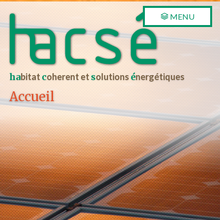
MENU
ha
bitat
c
oherent et
s
olutions
é
nergétiques
Accueil