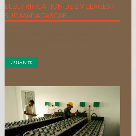
ELECTRIFICATION DE 2 VILLAGES /
SUD MADAGASCAR
Lancement par Energies pour le Monde de
l'appel d'offres international pour la
fourniture et installation de 2 centrales
solaires hybrides ...
LIRE LA SUITE