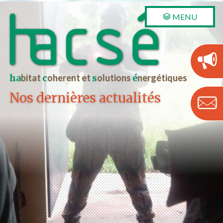
MENU
ha
bitat
c
oherent et
s
olutions
é
nergétiques
Nos dernières actualités