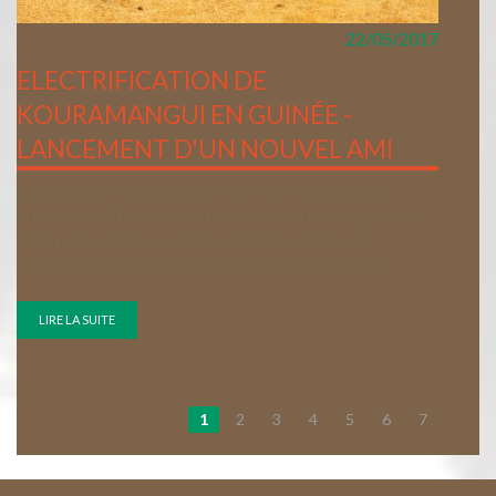
22/05/2017
ELECTRIFICATION DE
KOURAMANGUI EN GUINÉE -
LANCEMENT D'UN NOUVEL AMI
Suite aux résultats de l'AMI précédent pour
une électrification expérimentale via système
hydroélectrique/photovoltaïque/diesel à
Kouramangui, la maîtrise d'ouvrage et la ...
LIRE LA SUITE
1
2
3
4
5
6
7