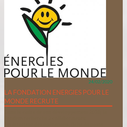
24/02/2020
LA FONDATION ENERGIES POUR LE
MONDE RECRUTE
Dans le cadre de son développement 2020, la
Fondem recherche 2 collaborateurs:
Un directeur des opérations, fiche de poste