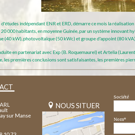
d'études indépendant ENR et ERD, démarre ce mois la réalisation d
de 20 000 habitants, en moyenne Guinée, par un système innovant h
ue (40 kW), photovoltaïque (50 kWc) et groupe d'appoint (80 kVA)
nduite en partenariat avec Exp (B. Roquemaurel) et Artelia (Lauren
e, les premières conclusions sont satisfaisantes, les premières pierr
ACT
Société
SARL
NOUS SITUER
ault
say sur Manse
Nom*
58 10 73