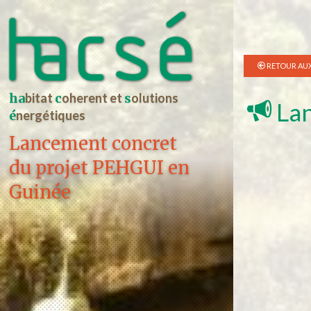
RETOUR AUX
ha
bitat
c
oherent et
s
olutions
Lan
é
nergétiques
Lancement concret
du projet PEHGUI en
Guinée