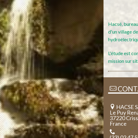
Hacsé, bureau 
d'un village 
hydroélectriq
L'étude est co
mission sur sit
CONT
HACSE 
Le Puy Ren
37220 Cris
France
(33) 02 47 