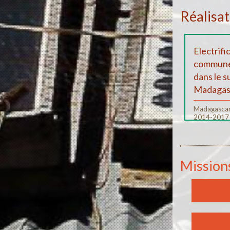
Réalisat
Electrifi
commune
dans le s
Madagas
Madagasca
2014-2017
Mission