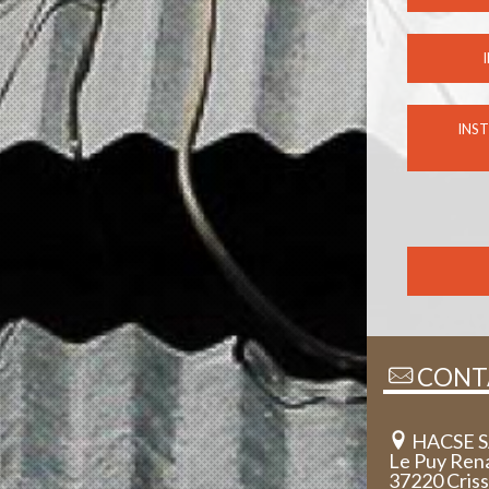
INS
CONT
HACSE 
Le Puy Ren
37220 Cris