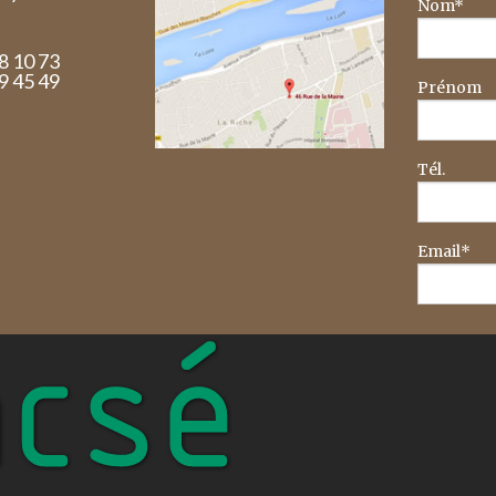
Nom*
58 10 73
29 45 49
Prénom
Tél.
Email*