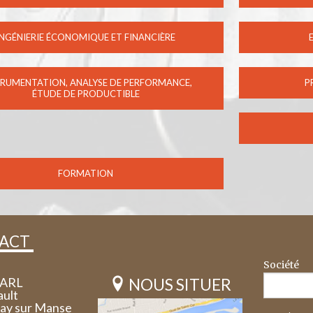
INGÉNIERIE ÉCONOMIQUE ET FINANCIÈRE
TRUMENTATION, ANALYSE DE PERFORMANCE,
P
ÉTUDE DE PRODUCTIBLE
FORMATION
ACT
Société
SARL
NOUS SITUER
ault
say sur Manse