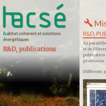
Mis
R&D, PU
ha
bitat
c
oherent et
s
olutions
é
nergétiques
En paralèll
R&D, publications
et de l'élec
publication
profession.
Différents 