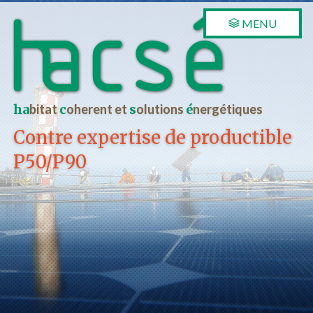
MENU
ha
bitat
c
oherent et
s
olutions
é
nergétiques
Contre expertise de productible
P50/P90