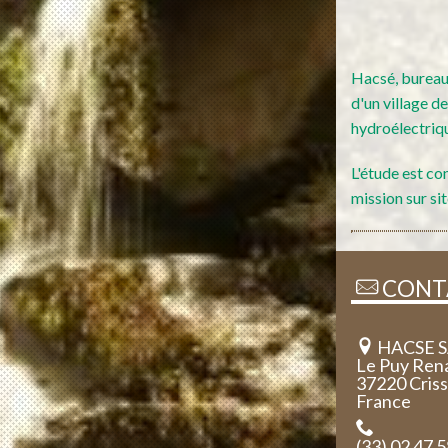
Hacsé, bureau 
d'un village 
hydroélectriq
L'étude est co
mission sur sit
CONT
HACSE 
Le Puy Ren
37220 Cris
France
(33) 02 47 