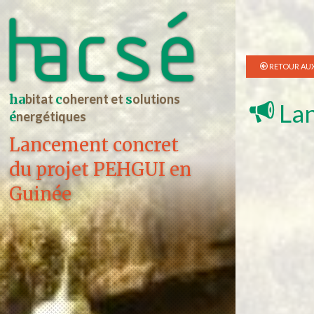
RETOUR AUX
ha
bitat
c
oherent et
s
olutions
Lan
é
nergétiques
Lancement concret
du projet PEHGUI en
Guinée