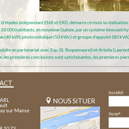
d'études indépendant ENR et ERD, démarre ce mois la réalisation d
de 20 000 habitants, en moyenne Guinée, par un système innovant h
ue (40 kW), photovoltaïque (50 kWc) et groupe d'appoint (80 kVA)
nduite en partenariat avec Exp (B. Roquemaurel) et Artelia (Lauren
e, les premières conclusions sont satisfaisantes, les premières pierr
ACT
Société
SARL
NOUS SITUER
ault
say sur Manse
Nom*
58 10 73